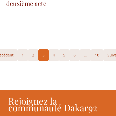
deuxième acte
écédent
1
2
3
4
5
6
…
10
Suiv
Rejoignez la
communauté Dakar92