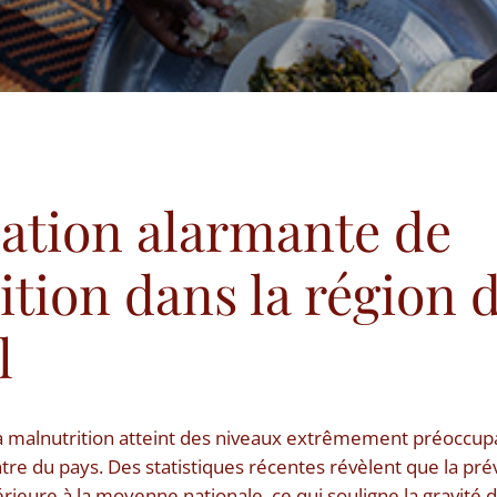
uation alarmante de
tion dans la région 
l
a malnutrition atteint des niveaux extrêmement préoccupa
ntre du pays. Des statistiques récentes révèlent que la pré
érieure à la moyenne nationale, ce qui souligne la gravité