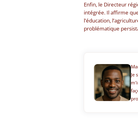
Enfin, le Directeur rég
intégrée. Il affirme qu
l’éducation, l’agricult
problématique persist
Ma
Je 
m'i
faç
pro