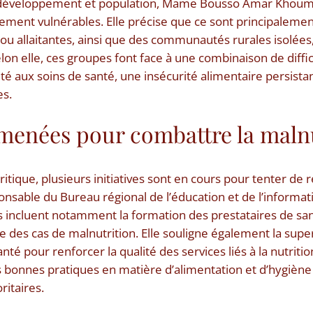
, développement et population, Mame Bousso Amar Khouma
rement vulnérables. Elle précise que ce sont principalemen
u allaitantes, ainsi que des communautés rurales isolées,
elon elle, ces groupes font face à une combinaison de diffic
té aux soins de santé, une insécurité alimentaire persista
es.
 menées pour combattre la maln
critique, plusieurs initiatives sont en cours pour tenter de 
ponsable du Bureau régional de l’éducation et de l’informat
s incluent notamment la formation des prestataires de san
e des cas de malnutrition. Elle souligne également la supe
té pour renforcer la qualité des services liés à la nutrition
s bonnes pratiques en matière d’alimentation et d’hygièn
ritaires.