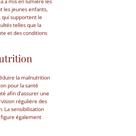
 a mis en lumière les
t les jeunes enfants,
 qui supportent le
ultés telles que la
nte et des conditions
utrition
réduire la malnutrition
ion pour la santé
té afin d’assurer une
rvision régulière des
. La sensibilisation
e figure également