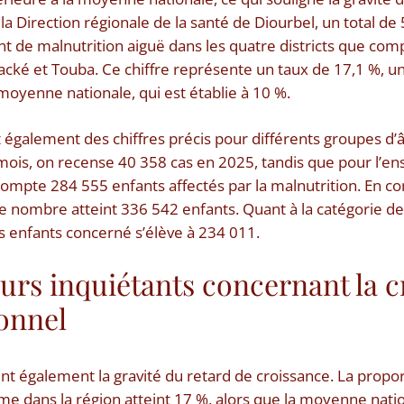
la Direction régionale de la santé de Diourbel, un total d
t de malnutrition aiguë dans les quatre districts que compt
cké et Touba. Ce chiffre représente un taux de 17,1 %, u
oyenne nationale, qui est établie à 10 %.
également des chiffres précis pour différents groupes d’â
mois, on recense 40 358 cas en 2025, tandis que pour l’e
 compte 284 555 enfants affectés par la malnutrition. En co
ce nombre atteint 336 542 enfants. Quant à la catégorie de
 enfants concerné s’élève à 234 011.
urs inquiétants concernant la c
ionnel
rent également la gravité du retard de croissance. La propo
me dans la région atteint 17 %, alors que la moyenne nation