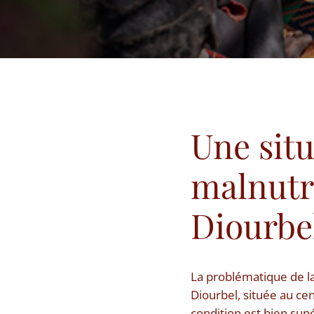
Une sit
malnutri
Diourbe
La problématique de l
Diourbel, située au ce
condition est bien sup