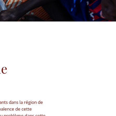
de
nts dans la région de
valence de cette
 du problème dans cette