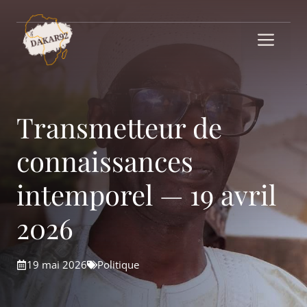
Aller
au
Me
contenu
Transmetteur de
connaissances
intemporel — 19 avril
2026
19 mai 2026
Politique