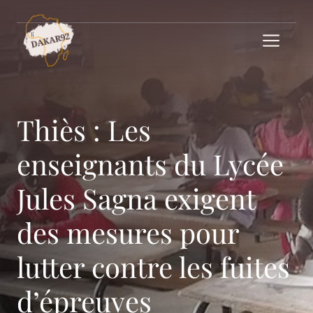
Aller
au
Me
contenu
Thiès : Les
enseignants du Lycée
Jules Sagna exigent
des mesures pour
lutter contre les fuites
d’épreuves