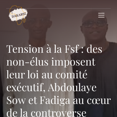
Aller
au
Me
contenu
Tension à la Fsf : des
non-élus imposent
leur loi au comité
exécutif, Abdoulaye
Sow et Fadiga au cœur
de la controverse