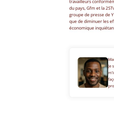
travailleurs conformém
du pays, Gfm et la 2STv
groupe de presse de You
que de diminuer les ef
économique inquiétant
Ma
Je 
m'i
faç
pro