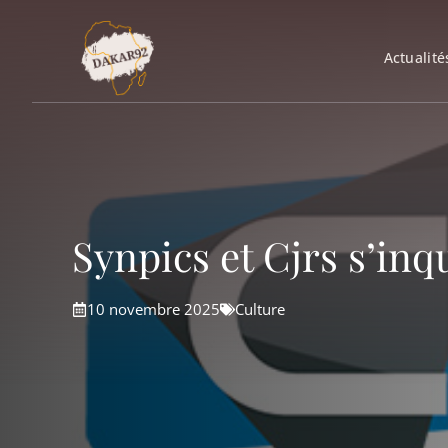
Aller
au
Actualité
contenu
Synpics et Cjrs s’inq
10 novembre 2025
Culture