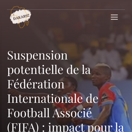
Aller
au
Me
contenu
Suspension
potentielle de la
Fédération
Internationale de
Football Associé
(FIFA) : impact pour la