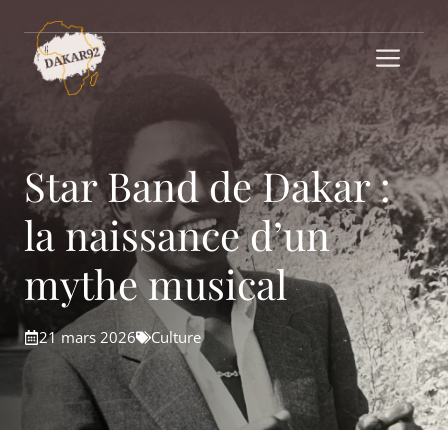
Aller
au
Me
contenu
Star Band de Dakar :
la naissance d’un
mythe musical
21 mars 2026
Culture