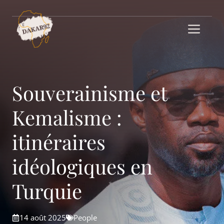
Aller
au
Me
contenu
Souverainisme et
Kemalisme :
itinéraires
idéologiques en
Turquie
14 août 2025
People