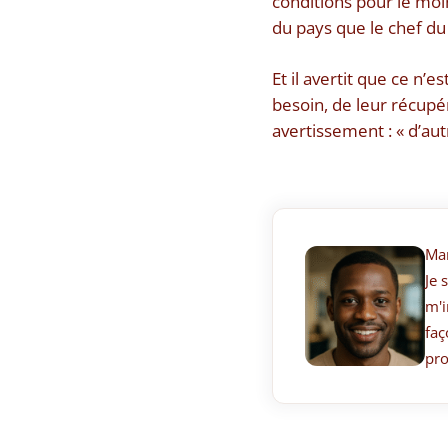
conditions pour le moi
du pays que le chef du
Et il avertit que ce n’e
besoin, de leur récupé
avertissement : « d’autr
Ma
Je 
m'i
faç
pro