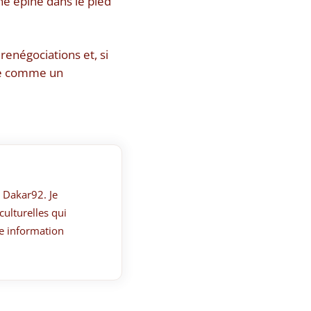
ne épine dans le pied
 renégociations et, si
nne comme un
 Dakar92. Je
culturelles qui
e information