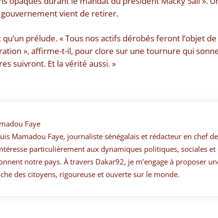
ns opaques durant le mandat du président Macky Sall ». U
 gouvernement vient de retirer.
st qu’un prélude. « Tous nos actifs dérobés feront l’objet de
ration », affirme-t-il, pour clore sur une tournure qui so
es suivront. Et la vérité aussi. »
madou Faye
suis Mamadou Faye, journaliste sénégalais et rédacteur en chef de
ntéresse particulièrement aux dynamiques politiques, sociales et 
onnent notre pays. À travers Dakar92, je m’engage à proposer un
che des citoyens, rigoureuse et ouverte sur le monde.