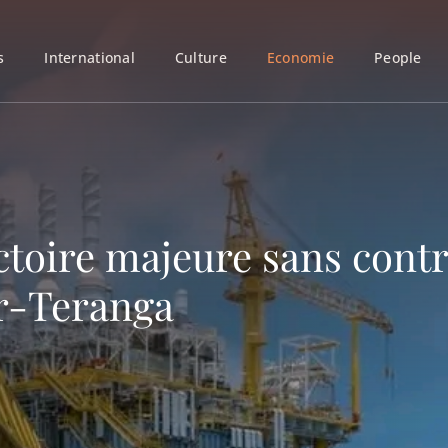
s
International
Culture
Economie
People
ctoire majeure sans contr
ar-Teranga