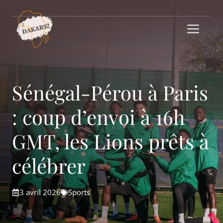
Aller
au
Me
contenu
Sénégal-Pérou à Paris
: coup d’envoi à 16h
GMT, les Lions prêts à
célébrer
3 avril 2026
Sports