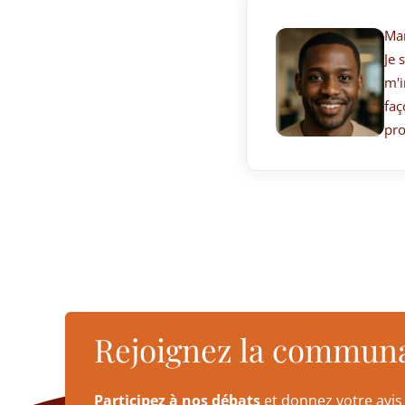
Ma
Je 
m'i
faç
pro
Rejoignez la commun
Participez à nos débats
et donnez votre avis 