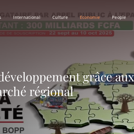
s
International
Culture
Economie
People
e développement grâce au
arché régional