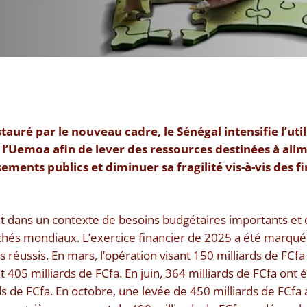
nstauré par le nouveau cadre, le Sénégal intensifie l’ut
e l’Uemoa afin de lever des ressources destinées à ali
sements publics et diminuer sa fragilité vis-à-vis des
it dans un contexte de besoins budgétaires importants et 
chés mondiaux. L’exercice financier de 2025 a été marqué
 réussis. En mars, l’opération visant 150 milliards de FCf
t 405 milliards de FCfa. En juin, 364 milliards de FCfa ont
rds de FCfa. En octobre, une levée de 450 milliards de FCf