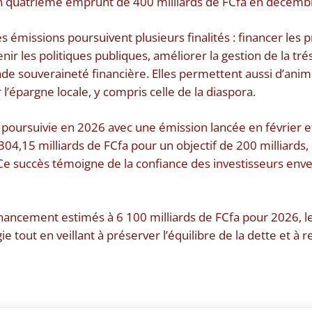
’un quatrième emprunt de 400 milliards de FCfa en décemb
es émissions poursuivent plusieurs finalités : financer les p
nir les politiques publiques, améliorer la gestion de la trés
nde souveraineté financière. Elles permettent aussi d’anim
r l’épargne locale, y compris celle de la diaspora.
poursuivie en 2026 avec une émission lancée en février e
04,15 milliards de FCfa pour un objectif de 200 milliards, 
e succès témoigne de la confiance des investisseurs enver
nancement estimés à 6 100 milliards de FCfa pour 2026, l
e tout en veillant à préserver l’équilibre de la dette et à re