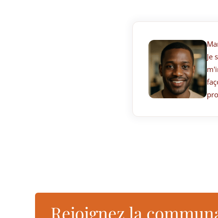
Ma
Je 
m'i
faç
pro
Rejoignez la commun