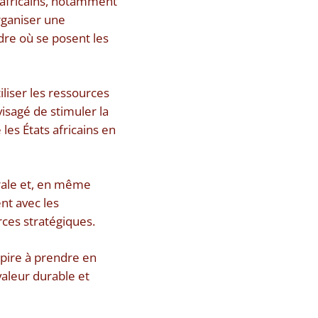
a-africains, notamment
rganiser une
dre où se posent les
iliser les ressources
isagé de stimuler la
les États africains en
érale et, en même
nt avec les
ces stratégiques.
spire à prendre en
valeur durable et