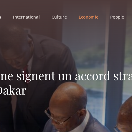
s
International
Culture
Economie
People
ne signent un accord stra
 Dakar