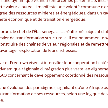
ans une dynamique visant à renforcer les partenariats intr
rte valeur ajoutée. Il manifeste une volonté commune d’o
grée des ressources minières et énergétiques, dans un ca
neté économique et de transition énergétique.
rum, le chef de l’État sénégalais a réaffirmé l’objectif d’ut
vier de transformation structurelle. Il est notamment env
 construire des chaînes de valeur régionales et de remettre 
avantage l’exploitation de leurs richesses.
kar et Freetown visent à intensifier leur coopération bilat
dynamique régionale d’intégration plus vaste, en aligneme
DEAO concernant le développement coordonné des ressour
e une évolution des paradigmes, signifiant qu’une Afrique a
 la transformation de ses ressources, selon une logique de 
ée.