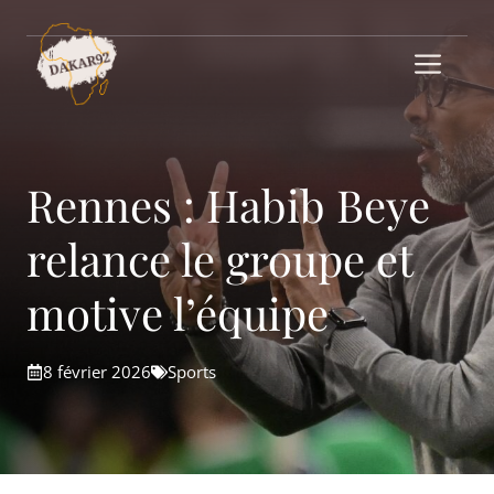
Aller
au
Me
contenu
Rennes : Habib Beye
relance le groupe et
motive l’équipe
8 février 2026
Sports