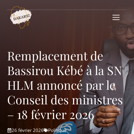
Aller
au
Me
contenu
Remplacement de
Bassirou Kébé à la SN
HLM annoncé par le
Conseil des ministres
– 18 février 2026
26 février 2026
Politique