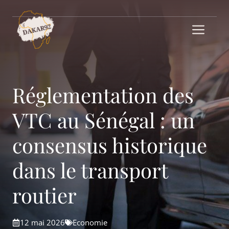
Aller
au
Me
contenu
Réglementation des
VTC au Sénégal : un
consensus historique
dans le transport
routier
12 mai 2026
Economie