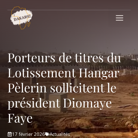
Aller
au
Me
contenu
Porteurs de titres du
Lotissement Hangar
Pèlerin sollicitent le
président Diomaye
Faye
17 février 2026
Actualités