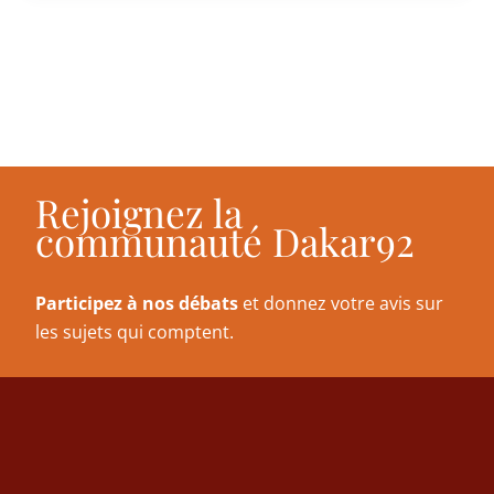
Rejoignez la
communauté Dakar92
Participez à nos débats
et donnez votre avis sur
les sujets qui comptent.