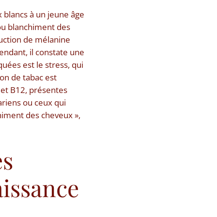
 blancs à un jeune âge
, ou blanchiment des
duction de mélanine
endant, il constate une
uées est le stress, qui
on de tabac est
 et B12, présentes
ariens ou ceux qui
himent des cheveux »,
es
aissance