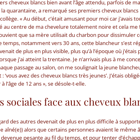
ers cheveux blancs bien avant l’âge attendu, parfois de ma
 à la quarantaine, a remarqué ses premiers cheveux blancs à
 collège. « Au début, c’était amusant pour moi car j’avais t
 au centre de ma chevelure totalement noire et cela me fai
 souvient que sa mère utilisait du charbon pour dissimuler 
le temps, notamment vers 30 ans, cette blancheur s’est r
venait de plus en plus visible, plus qu’à l’époque où j’étais
orsque j’ai atteint la trentaine. Je n’arrivais plus à me con
aque passage au salon, on me soulignait la jeune blanch
 ‘vous avez des cheveux blancs très jeunes’. J’étais obligé
 l’âge de 12 ans », se désole-t-elle.
s sociales face aux cheveux bl
ard des autres devenait de plus en plus difficile à support
fille aîné(e)) alors que certains personnes avaient le même 
ait devenue pesante au fil du temps, et pour tenter d’écha