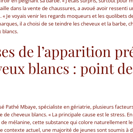
roir en peignant sa barbe. « J’étais surpris, surtout pour mo
ille dans la vente de chaussures, a avoué avoir ressenti 
é. « Je voyais venir les regards moqueurs et les quolibets 
marques, il a choisi de se teindre les cheveux et la barbe, c
 blancs.
es de l’apparition pr
eux blancs : point de
é Pathé Mbaye, spécialiste en gériatrie, plusieurs facteu
 de cheveux blancs. « La principale cause est le stress. En r
 de mélanine, cette substance qui colore naturellement le
ns le contexte actuel, une majorité de jeunes sont soumis à 