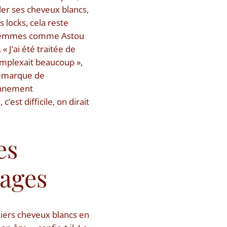
muler ses cheveux blancs,
 locks, cela reste
es femmes comme Astou
 J’ai été traitée de
mplexait beaucoup »,
 remarque de
ronnement
est difficile, on dirait
es
nages
iers cheveux blancs en