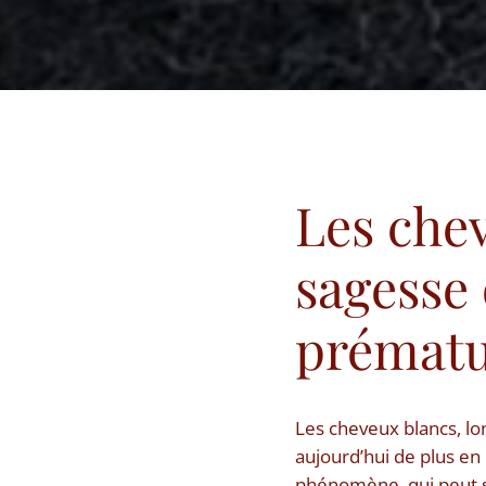
Les che
sagesse 
prémat
Les cheveux blancs, l
aujourd’hui de plus en 
phénomène, qui peut su