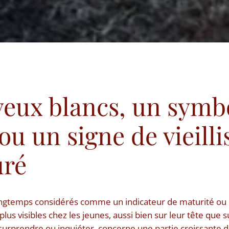
veux blancs, un symb
ou un signe de vieill
uré
ongtemps considérés comme un indicateur de maturité ou 
plus visibles chez les jeunes, aussi bien sur leur tête que 
rprendre ou inquiéter, concerne une partie croissante de