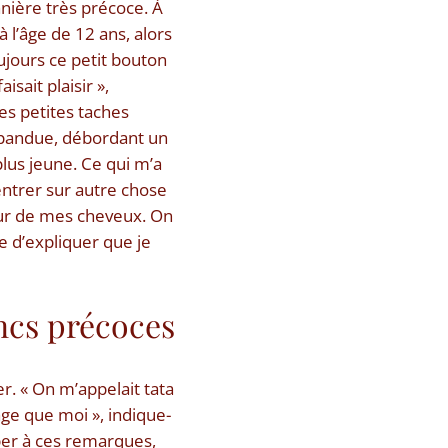
nière très précoce. À
 l’âge de 12 ans, alors
oujours ce petit bouton
sait plaisir »,
ces petites taches
épandue, débordant un
 plus jeune. Ce qui m’a
centrer sur autre chose
eur de mes cheveux. On
e d’expliquer que je
ancs précoces
er. « On m’appelait tata
âge que moi », indique-
pper à ces remarques,