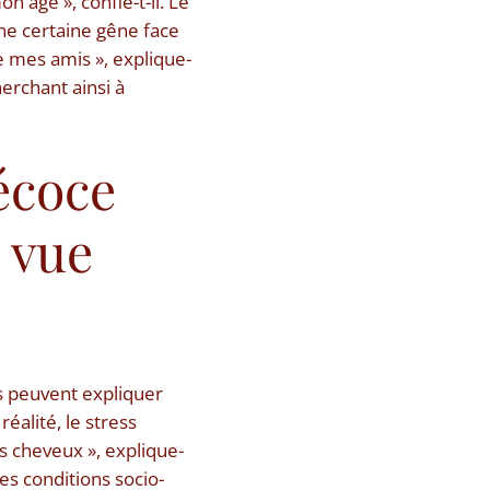
n âge », confie-t-il. Le
une certaine gêne face
de mes amis », explique-
herchant ainsi à
écoce
 vue
rs peuvent expliquer
éalité, le stress
s cheveux », explique-
des conditions socio-