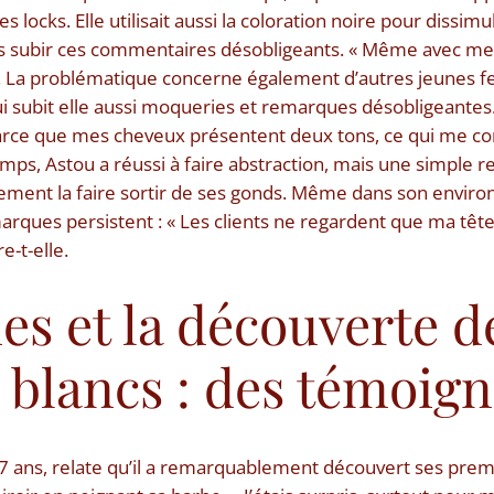
es locks. Elle utilisait aussi la coloration noire pour dissi
us subir ces commentaires désobligeants. « Même avec mes
elle. La problématique concerne également d’autres jeun
ui subit elle aussi moqueries et remarques désobligeantes. «
arce que mes cheveux présentent deux tons, ce qui me co
 temps, Astou a réussi à faire abstraction, mais une simple
dement la faire sortir de ses gonds. Même dans son envi
rques persistent : « Les clients ne regardent que ma tête, c’
e-t-elle.
es et la découverte d
 blancs : des témoig
7 ans, relate qu’il a remarquablement découvert ses prem