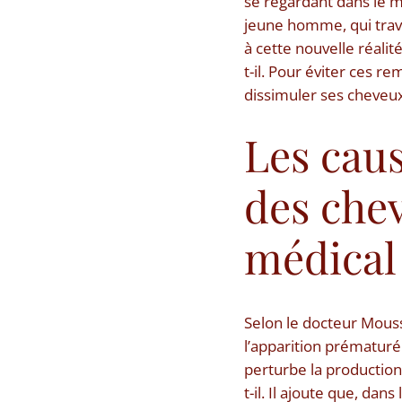
se regardant dans le mi
jeune homme, qui trava
à cette nouvelle réalit
t-il. Pour éviter ces re
dissimuler ses cheveux
Les caus
des chev
médical
Selon le docteur Mouss
l’apparition prématurée
perturbe la production
t-il. Il ajoute que, da