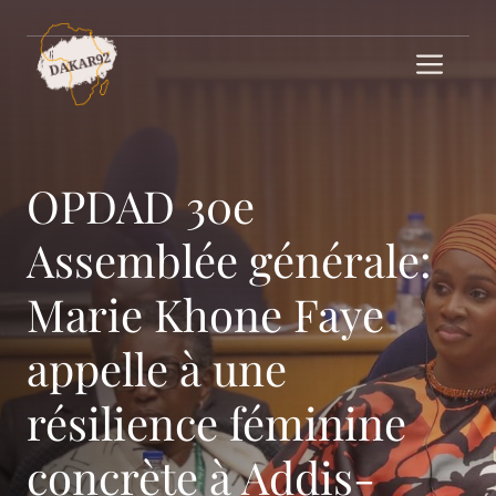
Aller
au
Me
contenu
OPDAD 30e
Assemblée générale:
Marie Khone Faye
appelle à une
résilience féminine
concrète à Addis-