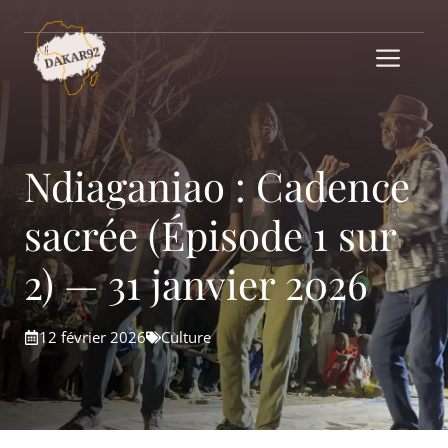
Aller
au
Me
contenu
Ndiaganiao : Cadence
sacrée (Épisode 1 sur
2) — 31 janvier 2026
12 février 2026
Culture