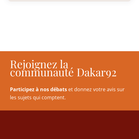
Rejoignez la
communauté Dakar92
Participez à nos débats
et donnez votre avis sur
les sujets qui comptent.