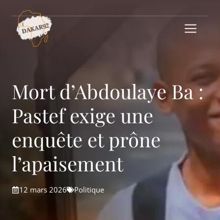
Aller
au
Me
contenu
Mort d’Abdoulaye Ba :
Pastef exige une
enquête et prône
l’apaisement
12 mars 2026
Politique