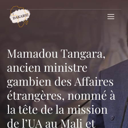
Aller
au
Me
contenu
Mamadou Tangara,
ancien ministre
gambien des Affaires
étrangères, nommé à
la tête de la mission
de l’UA au Mali et