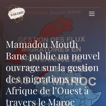
Aller
au
Me
contenu
Mamadou Mouth
Bane publie un nouvel
ouvrage sur la gestion
des migrations en
Afrique de l’Ouest à
travers le Maroc