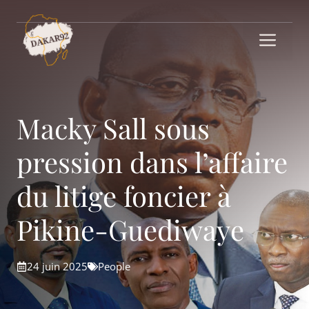
Aller
au
Me
contenu
Macky Sall sous
pression dans l’affaire
du litige foncier à
Pikine-Guediwaye
24 juin 2025
People