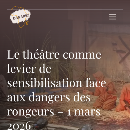
Aller
au
Me
contenu
Le théâtre comme
levier de
sensibilisation face
aux dangers des
rongeurs – 1 mars
2026