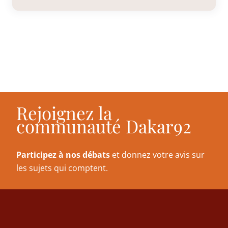
Rejoignez la
communauté Dakar92
Participez à nos débats
et donnez votre avis sur
les sujets qui comptent.