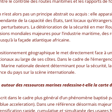
entre le contrôle des routes maritimes et les rapports de f
n n’est alors pas un principe abstrait ou acquis : elle app
endante de la capacité des États, tant locaux qu’étrangers, 
s perturbateurs. La détérioration de la sécurité en mer R
sions mondiales majeures pour l’industrie maritime, des 
squ’à la façade atlantique africaine.
positionnement géographique le met directement face à u
ationaux au large de ses côtes. Dans le cadre de l’émerg
la Marine nationale devient déterminant pour la sécurité, l
nce du pays sur la scène internationale.
 autour des ressources marines redessine-t-elle la carte 
scrit dans le cadre plus général d’un phénomène baptisé p
 (blue acceleration). Dans une référence désormais majeure
nsification rapide, cumulative et simultanée des usages 