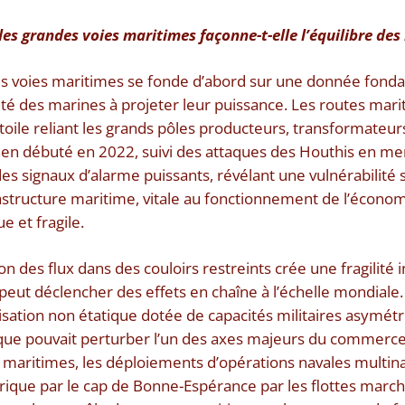
s grandes voies maritimes façonne-t-elle l’équilibre des 
es voies maritimes se fonde d’abord sur une donnée fonda
ité des marines à projeter leur puissance. Les routes mari
toile reliant les grands pôles producteurs, transformate
nien débuté en 2022, suivi des attaques des Houthis en mer
s signaux d’alarme puissants, révélant une vulnérabilité s
rastructure maritime, vitale au fonctionnement de l’écon
e et fragile.
ion des flux dans des couloirs restreints crée une fragilité
peut déclencher des effets en chaîne à l’échelle mondiale.
sation non étatique dotée de capacités militaires asymét
que pouvait perturber l’un des axes majeurs du commerce 
s maritimes, les déploiements d’opérations navales multina
rique par le cap de Bonne-Espérance par les flottes marc