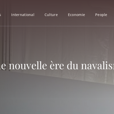
s
International
Culture
Economie
People
 nouvelle ère du navali