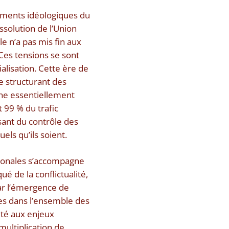
ements idéologiques du
ssolution de l’Union
le n’a pas mis fin aux
 Ces tensions se sont
lisation. Cette ère de
e structurant des
ne essentiellement
 99 % du trafic
sant du contrôle des
els qu’ils soient.
tionales s’accompagne
é de la conflictualité,
ar l’émergence de
es dans l’ensemble des
ité aux enjeux
multiplication de