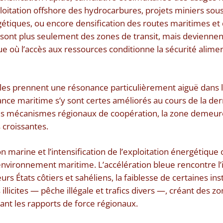
ploitation offshore des hydrocarbures, projets miniers so
gétiques, ou encore densification des routes maritimes et 
 sont plus seulement des zones de transit, mais devienne
e où l’accès aux ressources conditionne la sécurité alime
es prennent une résonance particulièrement aiguë dans le
nce maritime s’y sont certes améliorés au cours de la de
s mécanismes régionaux de coopération, la zone demeur
 croissantes.
on marine et l’intensification de l’exploitation énergétique
environnement maritime. L’accélération bleue rencontre l’in
rs États côtiers et sahéliens, la faiblesse de certaines inst
 illicites — pêche illégale et trafics divers —, créant des z
iant les rapports de force régionaux.