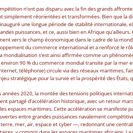
étition n’ont pas disparu avec la fin des grands affront
sont simplement réorientées et transformées. Bien que la di
inauguré une longue période de stabilité internationale, el
ndes puissances, et ce, aussi bien en Afrique qu’ailleurs.
ment vers le champ économique dans le cadre de la mondia
eloppement du commerce international et a renforcé le rôl
a mondialisation s’est ainsi affirmée comme un phénomè
, environ 90 % du commerce mondial transite par la mer et
ternet, téléphonie) circule via des réseaux maritimes, fai
eu stratégique pour la survie et la prospérité des États, qu
s années 2020, la montée des tensions politiques interna
nt partagé d’accélération historique, avec un retour marqu
les espaces maritimes. Cette accélération se manifeste p
 ouvertes entre grandes puissances navalement compétitiv
terre, mer, air, espace et cyber —, redonnant une central
taires, y compris dans les espaces maritimes africains. La 