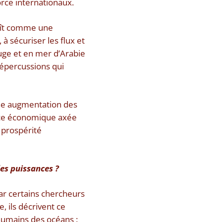
orce internationaux.
araît comme une
à sécuriser les flux et
ouge et en mer d’Arabie
répercussions qui
ne augmentation des
ence économique axée
a prospérité
des puissances ?
ar certains chercheurs
, ils décrivent ce
humains des océans :