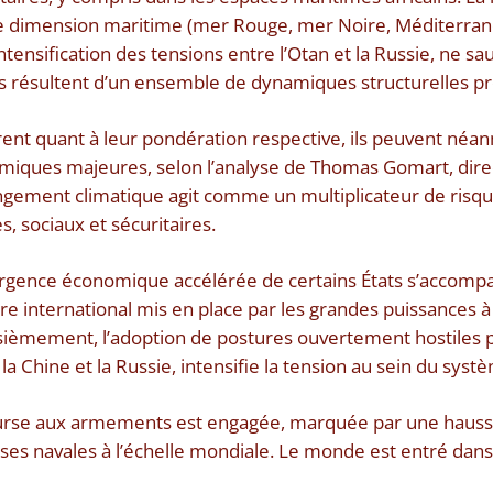
e dimension maritime (mer Rouge, mer Noire, Méditerranée
ntensification des tensions entre l’Otan et la Russie, ne s
s résultent d’un ensemble de dynamiques structurelles p
fèrent quant à leur pondération respective, ils peuvent né
iques majeures, selon l’analyse de Thomas Gomart, directe
gement climatique agit comme un multiplicateur de risqu
, sociaux et sécuritaires.
gence économique accélérée de certains États s’accomp
dre international mis en place par les grandes puissances à
sièmement, l’adoption de postures ouvertement hostiles p
 Chine et la Russie, intensifie la tension au sein du systè
ourse aux armements est engagée, marquée par une hauss
nses navales à l’échelle mondiale. Le monde est entré dans