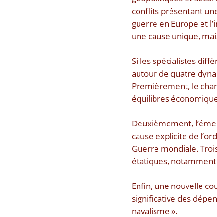
conflits présentant un
guerre en Europe et l’i
une cause unique, mai
Si les spécialistes dif
autour de quatre dynam
Premièrement, le chan
équilibres économiques
Deuxièmement, l’émer
cause explicite de l’or
Guerre mondiale. Troi
étatiques, notamment la
Enfin, une nouvelle c
significative des dépe
navalisme ».