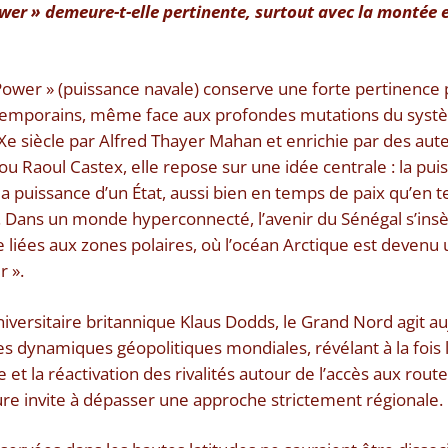
wer » demeure-t-elle pertinente, surtout avec la montée 
 Power » (puissance navale) conserve une forte pertinenc
temporains, même face aux profondes mutations du systè
IXe siècle par Alfred Thayer Mahan et enrichie par des au
u Raoul Castex, elle repose sur une idée centrale : la pu
la puissance d’un État, aussi bien en temps de paix qu’en 
. Dans un monde hyperconnecté, l’avenir du Sénégal s’ins
 liées aux zones polaires, où l’océan Arctique est devenu 
 ».
iversitaire britannique Klaus Dodds, le Grand Nord agit 
s dynamiques géopolitiques mondiales, révélant à la fois l
et la réactivation des rivalités autour de l’accès aux rout
ure invite à dépasser une approche strictement régionale.