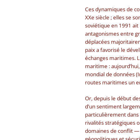
Ces dynamiques de comp
XXe siècle ; elles se 
soviétique en 1991 ait 
antagonismes entre gra
déplacées majoritaire
paix a favorisé le dév
échanges maritimes. L
maritime : aujourd’hui
mondial de données (In
routes maritimes un enj
Or, depuis le début de
d’un sentiment largeme
particulièrement dans 
rivalités stratégiques
domaines de conflit — 
géopolitiques et sécuri