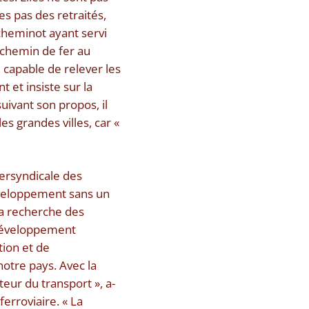
s pas des retraités,
cheminot ayant servi
u chemin de fer au
é, capable de relever les
 et insiste sur la
ivant son propos, il
s grandes villes, car «
tersyndicale des
développement sans un
 la recherche des
 développement
tion et de
notre pays. Avec la
teur du transport », a-
ferroviaire. « La