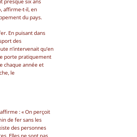
ait presque six ans
 affirme-t-il, en
eloppement du pays.
er. En puisant dans
nsport des
ute n’intervenait qu’en
ute porte pratiquement
que chaque année et
he, le
 affirme : « On perçoit
min de fer sans les
 existe des personnes
es. Elles ne sont pas