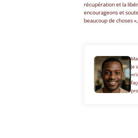
récupération et la lib
encourageons et souten
beaucoup de choses », a
Ma
Je 
m'i
faç
pro