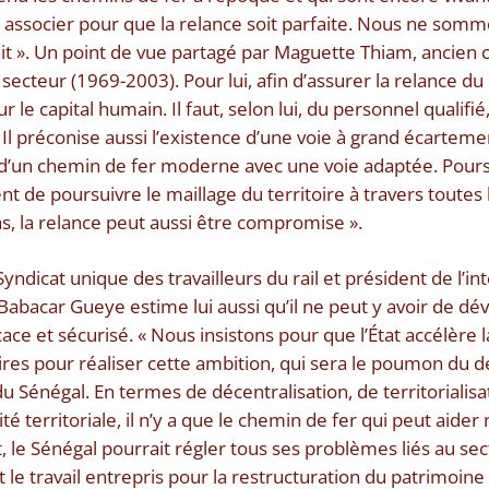
s associer pour que la relance soit parfaite. Nous ne somme
t ». Un point de vue partagé par Maguette Thiam, ancien 
secteur (1969-2003). Pour lui, afin d’assurer la relance d
ur le capital humain. Il faut, selon lui, du personnel qualifi
l préconise aussi l’existence d’une voie à grand écartement
d’un chemin de fer moderne avec une voie adaptée. Poursu
e poursuivre le maillage du territoire à travers toutes le
pas, la relance peut aussi être compromise ».
yndicat unique des travailleurs du rail et président de l’in
 Babacar Gueye estime lui aussi qu’il ne peut y avoir de 
cace et sécurisé. « Nous insistons pour que l’État accélère
res pour réaliser cette ambition, qui sera le poumon du
 Sénégal. En termes de décentralisation, de territorialisa
é territoriale, il n’y a que le chemin de fer qui peut aider 
t, le Sénégal pourrait régler tous ses problèmes liés au sec
t le travail entrepris pour la restructuration du patrimoine 