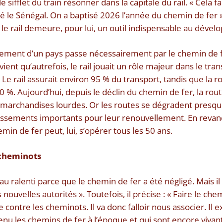
 sifflet du train résonner dans la capitale du rail. « Cela f
té le Sénégal. On a baptisé 2026 l’année du chemin de fer »,
ue le rail demeure, pour lui, un outil indispensable au dév
pement d’un pays passe nécessairement par le chemin de f
vient qu’autrefois, le rail jouait un rôle majeur dans le tra
e rail assurait environ 95 % du transport, tandis que la ro
0 %. Aujourd’hui, depuis le déclin du chemin de fer, la ro
des marchandises lourdes. Or les routes se dégradent pres
issements importants pour leur renouvellement. En revanc
in de fer peut, lui, s’opérer tous les 50 ans.
 cheminots
 au ralenti parce que le chemin de fer a été négligé. Mais il
 nouvelles autorités ». Toutefois, il précise : « Faire le che
re contre les cheminots. Il va donc falloir nous associer. Il
nu les chemins de fer à l’époque et qui sont encore vivant