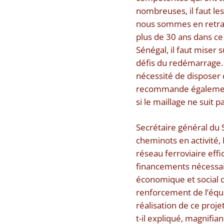
nombreuses, il faut le
nous sommes en retrai
plus de 30 ans dans ce 
Sénégal, il faut miser s
défis du redémarrage. I
nécessité de disposer 
recommande également d
si le maillage ne suit 
Secrétaire général du S
cheminots en activité,
réseau ferroviaire effi
financements nécessai
économique et social du
renforcement de l’équit
réalisation de ce proje
t-il expliqué, magnifian