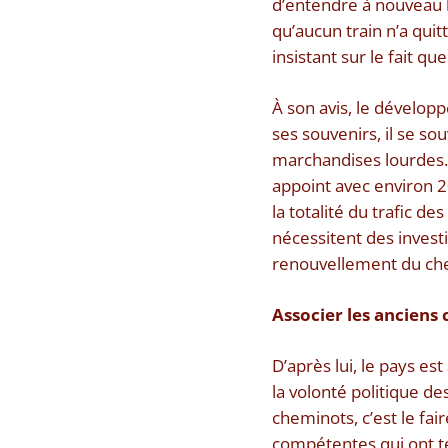
d’entendre à nouveau le
qu’aucun train n’a quit
insistant sur le fait q
À son avis, le dévelop
ses souvenirs, il se sou
marchandises lourdes. L
appoint avec environ 2
la totalité du trafic 
nécessitent des invest
renouvellement du chem
Associer les anciens
D’après lui, le pays est
la volonté politique des
cheminots, c’est le fai
compétentes qui ont te