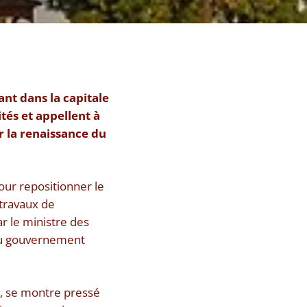
nt dans la capitale
ités et appellent à
r la renaissance du
our repositionner le
travaux de
ar le ministre des
 du gouvernement
», se montre pressé