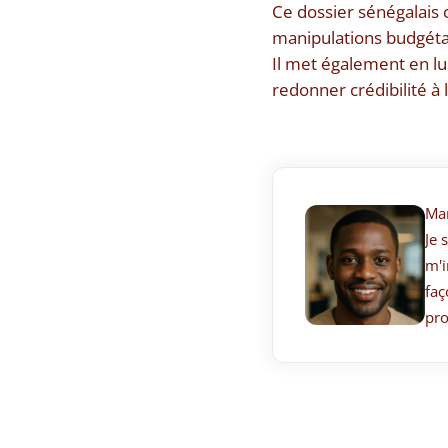
Ce dossier sénégalais
manipulations budgétair
Il met également en lu
redonner crédibilité à
Ma
Je 
m'i
faç
pro