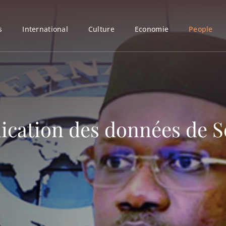
s
International
Culture
Economie
People
lication des données de 