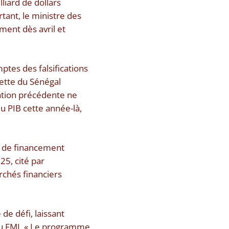
liard de dollars
tant, le ministre des
ment dès avril et
ptes des falsifications
dette du Sénégal
ration précédente ne
du PIB cette année-là,
ls de financement
25, cité par
rchés financiers
de défi, laissant
du FMI. « Le programme