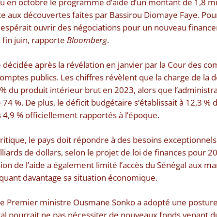
u en octobre le programme d’aide d’un montant de 1,8 mil
te aux découvertes faites par Bassirou Diomaye Faye. Pour
 espérait ouvrir des négociations pour un nouveau finance
 fin juin, rapporte
Bloomberg
.
 décidée après la révélation en janvier par la Cour des com
omptes publics. Les chiffres révèlent que la charge de la 
0 % du produit intérieur brut en 2023, alors que l’administ
 74 %. De plus, le déficit budgétaire s’établissait à 12,3 % 
 4,9 % officiellement rapportés à l’époque.
 critique, le pays doit répondre à des besoins exceptionne
liards de dollars, selon le projet de loi de finances pour 20
ion de l’aide a également limité l’accès du Sénégal aux ma
iquant davantage sa situation économique.
, le Premier ministre Ousmane Sonko a adopté une posture 
al pourrait ne pas nécessiter de nouveaux fonds venant 