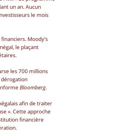
dant un an. Aucun
investisseurs le mois
 financiers. Moody’s
négal, le plaçant
taires.
urse les 700 millions
e dérogation
 informe
Bloomberg
.
galais afin de traiter
se ». Cette approche
titution financière
ération.