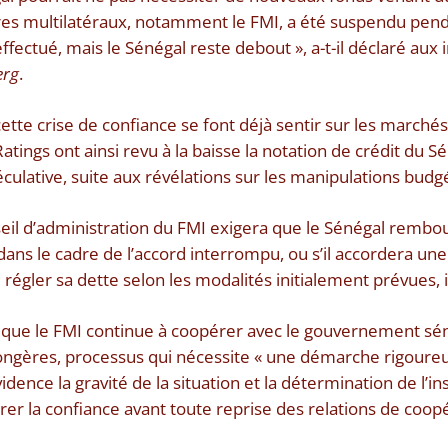
ires multilatéraux, notamment le FMI, a été suspendu pen
fectué, mais le Sénégal reste debout », a-t-il déclaré aux 
erg
.
ette crise de confiance se font déjà sentir sur les marchés
atings ont ainsi revu à la baisse la notation de crédit du Sé
ulative, suite aux révélations sur les manipulations budgé
onseil d’administration du FMI exigera que le Sénégal rembo
 dans le cadre de l’accord interrompu, ou s’il accordera un
régler sa dette selon les modalités initialement prévues,
é que le FMI continue à coopérer avec le gouvernement séné
ongères, processus qui nécessite « une démarche rigoureu
nce la gravité de la situation et la détermination de l’ins
rer la confiance avant toute reprise des relations de coop