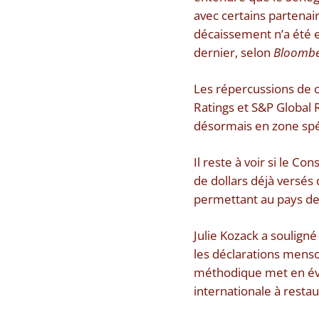
avec certains partena
décaissement n’a été ef
dernier, selon
Bloomb
Les répercussions de c
Ratings et S&P Global R
désormais en zone spéc
Il reste à voir si le C
de dollars déjà versés
permettant au pays de 
Julie Kozack a soulign
les déclarations mens
méthodique met en évide
internationale à restau