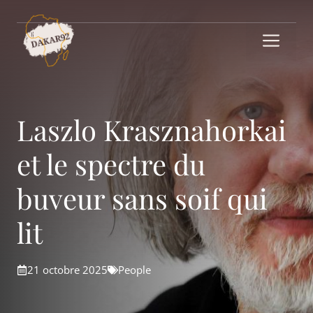
Aller
au
Me
contenu
Laszlo Krasznahorkai
et le spectre du
buveur sans soif qui
lit
21 octobre 2025
People