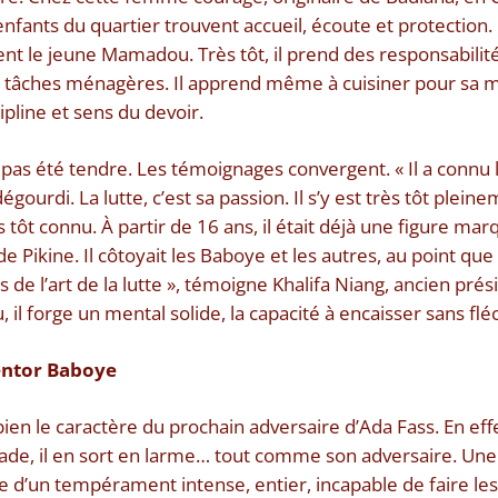
 enfants du quartier trouvent accueil, écoute et protection
le jeune Mamadou. Très tôt, il prend des responsabilités.
aux tâches ménagères. Il apprend même à cuisiner pour sa
cipline et sens du devoir.
pas été tendre. Les témoignages convergent. « Il a connu l
égourdi. La lutte, c’est sa passion. Il s’y est très tôt plei
ès tôt connu. À partir de 16 ans, il était déjà une figure mar
 Pikine. Il côtoyait les Baboye et les autres, au point que 
s de l’art de la lutte », témoigne Khalifa Niang, ancien prés
 il forge un mental solide, la capacité à encaisser sans fléc
entor Baboye
ien le caractère du prochain adversaire d’Ada Fass. En eff
ade, il en sort en larme… tout comme son adversaire. U
ce d’un tempérament intense, entier, incapable de faire le