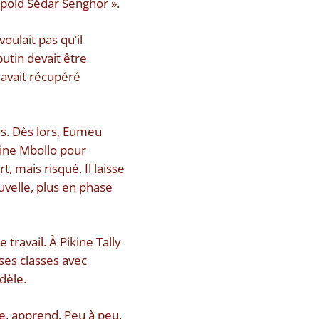
opold Sédar Senghor ».
ulait pas qu’il
butin devait être
 avait récupéré
s. Dès lors, Eumeu
ikine Mbollo pour
, mais risqué. Il laisse
uvelle, plus en phase
e travail. À Pikine Tally
 ses classes avec
dèle.
ite, apprend. Peu à peu,