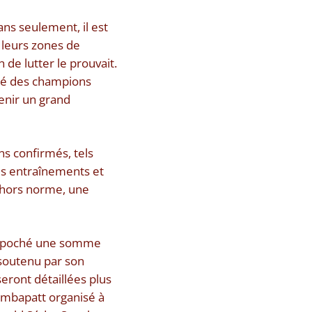
ns seulement, il est
e leurs zones de
 de lutter le prouvait.
onté des champions
enir un grand
ons confirmés, tels
es entraînements et
 hors norme, une
 empoché une somme
 soutenu par son
eront détaillées plus
un mbapatt organisé à