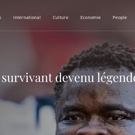
s
International
Culture
Economie
People
 survivant devenu légend