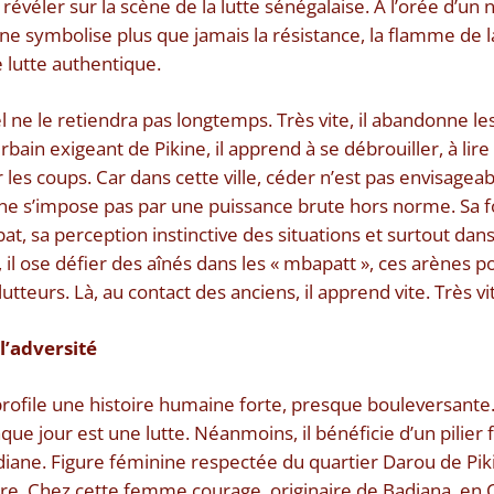
s révéler sur la scène de la lutte sénégalaise. À l’orée d’un
ine symbolise plus que jamais la résistance, la flamme de la 
 lutte authentique.
ne le retiendra pas longtemps. Très vite, il abandonne le
rbain exigeant de Pikine, il apprend à se débrouiller, à lire
r les coups. Car dans cette ville, céder n’est pas envisage
e s’impose pas par une puissance brute hors norme. Sa for
t, sa perception instinctive des situations et surtout da
 il ose défier des aînés dans les « mbapatt », ces arènes p
lutteurs. Là, au contact des anciens, il apprend vite. Très vi
l’adversité
 profile une histoire humaine forte, presque bouleversant
que jour est une lutte. Néanmoins, il bénéficie d’un pilier
diane. Figure féminine respectée du quartier Darou de Piki
ure. Chez cette femme courage, originaire de Badiana, en C