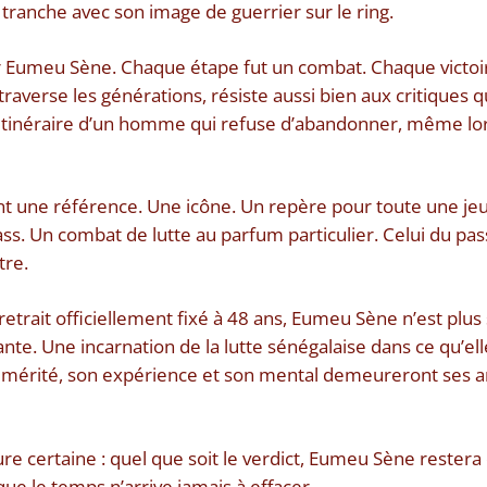
 tranche avec son image de guerrier sur le ring.
ur Eumeu Sène. Chaque étape fut un combat. Chaque victoi
 traverse les générations, résiste aussi bien aux critiques 
’itinéraire d’un homme qui refuse d’abandonner, même lor
ent une référence. Une icône. Un repère pour toute une jeu
Fass. Un combat de lutte au parfum particulier. Celui du p
tre.
 retrait officiellement fixé à 48 ans, Eumeu Sène n’est plus
nte. Une incarnation de la lutte sénégalaise dans ce qu’ell
témérité, son expérience et son mental demeureront ses a
 certaine : quel que soit le verdict, Eumeu Sène restera d
le temps n’arrive jamais à effacer.