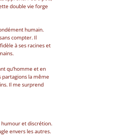
Cette double vie forge
ofondément humain.
sans compter. Il
idèle à ses racines et
umains.
tant qu’homme et en
s partagions la même
ins. Il me surprend
 humour et discrétion.
ugle envers les autres.