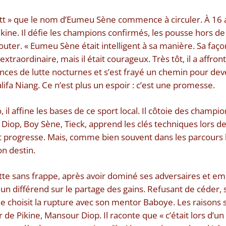
tt » que le nom d’Eumeu Sène commence à circuler. À 16 a
ikine. Il défie les champions confirmés, les pousse hors d
uter. « Eumeu Sène était intelligent à sa manière. Sa façon
 extraordinaire, mais il était courageux. Très tôt, il a affr
nces de lutte nocturnes et s’est frayé un chemin pour dev
ifa Niang. Ce n’est plus un espoir : c’est une promesse.
, il affine les bases de ce sport local. Il côtoie des champi
Diop, Boy Sène, Tieck, apprend les clés techniques lors d
 progresse. Mais, comme bien souvent dans les parcours
on destin.
lutte sans frappe, après avoir dominé ses adversaires et
un différend sur le partage des gains. Refusant de céder,
choisit la rupture avec son mentor Baboye. Les raisons s
ur de Pikine, Mansour Diop. Il raconte que « c’était lors d’