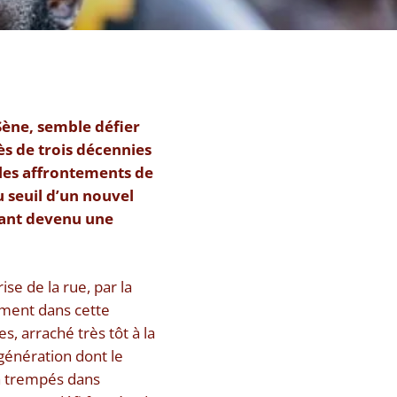
ène, semble défier
ès de trois décennies
 les affrontements de
u seuil d’un nouvel
ivant devenu une
se de la rue, par la
ement dans cette
s, arraché très tôt à la
génération dont le
 a trempés dans