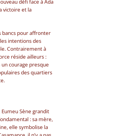
 nouveau défi face à Ada
victoire et la
s bancs pour affronter
 les intentions des
able. Contrairement à
ce réside ailleurs :
ns un courage presque
opulaires des quartiers
te.
e. Eumeu Sène grandit
 fondamental : sa mère,
ne, elle symbolise la
asamance, il n’y a pas