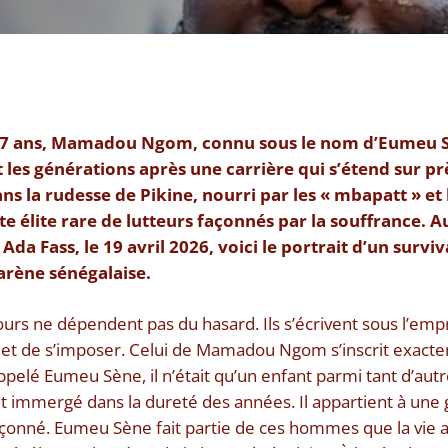
 47 ans, Mamadou Ngom, connu sous le nom d’Eumeu S
t les générations après une carrière qui s’étend sur pr
ns la rudesse de Pikine, nourri par les « mbapatt » et
tte élite rare de lutteurs façonnés par la souffrance. A
da Fass, le 19 avril 2026, voici le portrait d’un surv
’arène sénégalaise.
ours ne dépendent pas du hasard. Ils s’écrivent sous l’empri
r et de s’imposer. Celui de Mamadou Ngom s’inscrit exact
ppelé Eumeu Sène, il n’était qu’un enfant parmi tant d’autre
t immergé dans la dureté des années. Il appartient à une 
façonné. Eumeu Sène fait partie de ces hommes que la vie