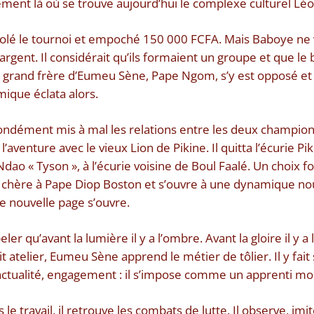
ment là où se trouve aujourd’hui le complexe culturel Lé
lé le tournoi et empoché 150 000 FCFA. Mais Baboye ne vo
argent. Il considérait qu’ils formaient un groupe et que le 
e grand frère d’Eumeu Sène, Pape Ngom, s’y est opposé et
mique éclata alors.
ondément mis à mal les relations entre les deux champion
l’aventure avec le vieux Lion de Pikine. Il quitta l’écurie P
 « Tyson », à l’écurie voisine de Boul Faalé. Un choix fort
e chère à Pape Diop Boston et s’ouvre à une dynamique no
e nouvelle page s’ouvre.
er qu’avant la lumière il y a l’ombre. Avant la gloire il y a l
 atelier, Eumeu Sène apprend le métier de tôlier. Il y fait
onctualité, engagement : il s’impose comme un apprenti mo
 le travail, il retrouve les combats de lutte. Il observe, im