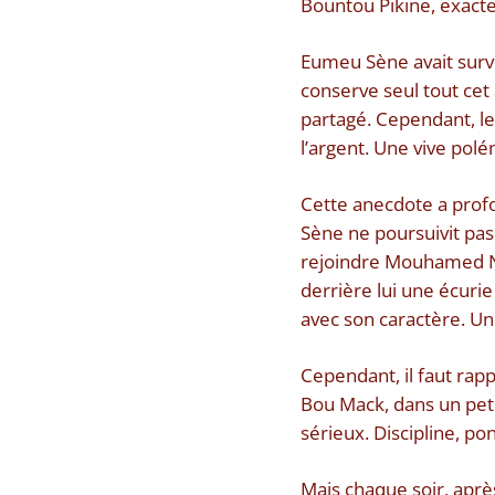
Bountou Pikine, exacte
Eumeu Sène avait survo
conserve seul tout cet 
partagé. Cependant, l
l’argent. Une vive polé
Cette anecdote a prof
Sène ne poursuivit pas 
rejoindre Mouhamed Ndao
derrière lui une écuri
avec son caractère. Un
Cependant, il faut rappel
Bou Mack, dans un petit
sérieux. Discipline, p
Mais chaque soir, après