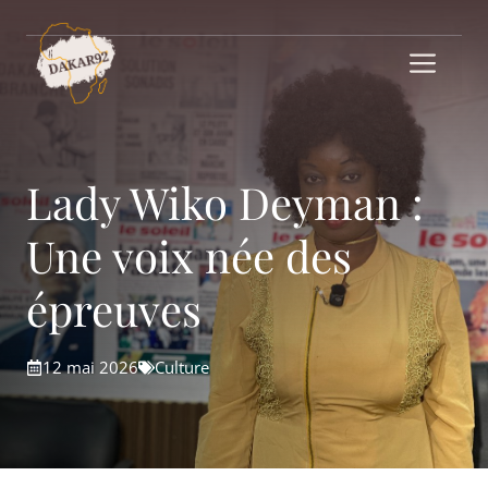
Aller
au
Me
contenu
Lady Wiko Deyman :
Une voix née des
épreuves
12 mai 2026
Culture