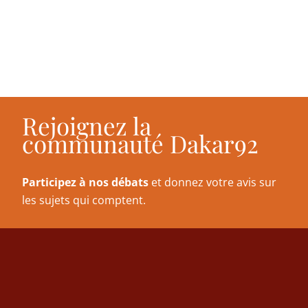
Rejoignez la
communauté Dakar92
Participez à nos débats
et donnez votre avis sur
les sujets qui comptent.