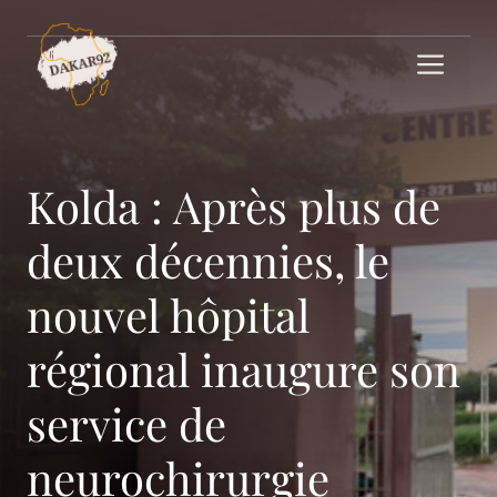
Aller
au
Me
contenu
Kolda : Après plus de
deux décennies, le
nouvel hôpital
régional inaugure son
service de
neurochirurgie