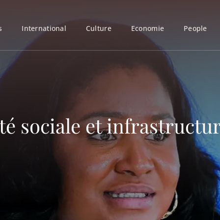
s
International
Culture
Economie
People
ité sociale et infrastruc