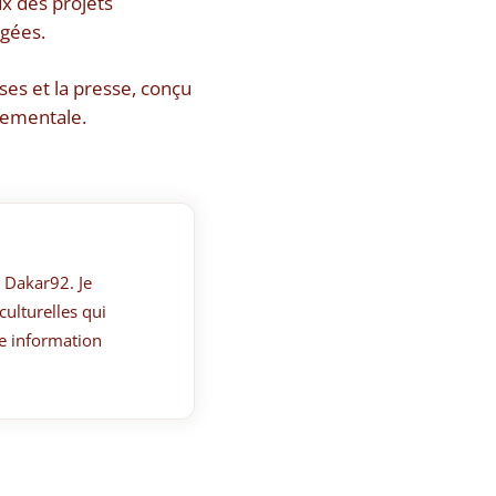
ux des projets
agées.
ses et la presse, conçu
rnementale.
 Dakar92. Je
culturelles qui
e information