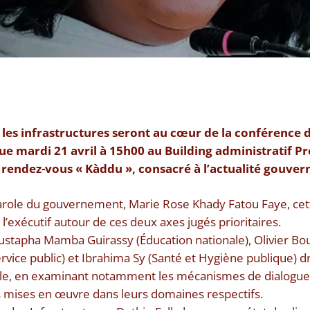
et les infrastructures seront au cœur de la conférence 
e mardi 21 avril à 15h00 au Building administratif 
u rendez-vous « Kàddu », consacré à l’actualité gouve
arole du gouvernement, Marie Rose Khady Fatou Faye, ce
’exécutif autour de ces deux axes jugés prioritaires.
oustapha Mamba Guirassy (Éducation nationale), Olivier Bo
rvice public) et Ibrahima Sy (Santé et Hygiène publique) d
iale, en examinant notamment les mécanismes de dialogue 
s mises en œuvre dans leurs domaines respectifs.