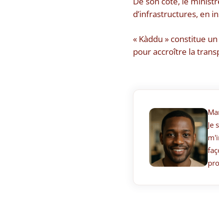
De son côté, le ministr
d’infrastructures, en i
« Kàddu » constitue un
pour accroître la trans
Ma
Je 
m'i
faç
pro