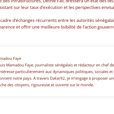
e des Infrastructures, Dethie Fall, dressera un état des lie
nsistant sur leur taux d’exécution et les perspectives envis
 cadre d’échanges récurrents entre les autorités sénégalai
parence et offrir une meilleure lisibilité de l’action gouve
madou Faye
suis Mamadou Faye, journaliste sénégalais et rédacteur en chef de
ntéresse particulièrement aux dynamiques politiques, sociales et 
onnent notre pays. À travers Dakar92, je m’engage à proposer un
che des citoyens, rigoureuse et ouverte sur le monde.