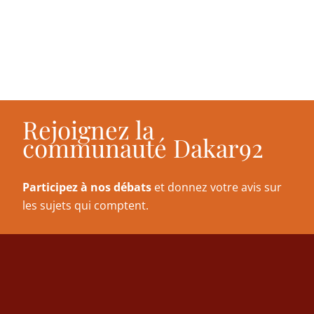
Rejoignez la
communauté Dakar92
Participez à nos débats
et donnez votre avis sur
les sujets qui comptent.