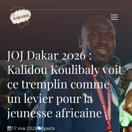
Aller
au
Me
contenu
JOJ Dakar 2026 :
Kalidou Koulibaly voit
ce tremplin comme
un levier pour la
jeunesse africaine
17 mai 2026
Sports