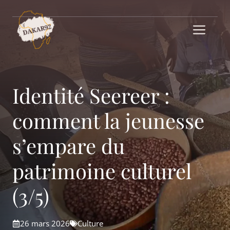
Aller
au
Me
contenu
Identité Seereer :
comment la jeunesse
s’empare du
patrimoine culturel
(3/5)
26 mars 2026
Culture