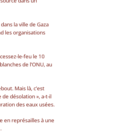
e source dans un
dans la ville de Gaza
d les organisations
cessez-le-feu le 10
 blanches de l’ONU, au
bout. Mais là, c’est
e désolation », a-t-il
puration des eaux usées.
ée en représailles à une
.