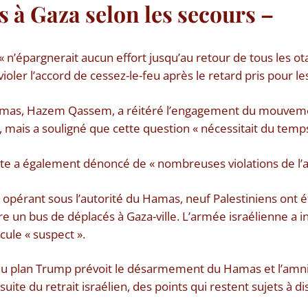
s à Gaza selon les secours –
l « n’épargnerait aucun effort jusqu’au retour de tous les o
oler l’accord de cessez-le-feu après le retard pris pour l
amas, Hazem Qassem, a réitéré l’engagement du mouveme
, mais a souligné que cette question « nécessitait du temps
e a également dénoncé de « nombreuses violations de l’ac
, opérant sous l’autorité du Hamas, neuf Palestiniens ont 
tre un bus de déplacés à Gaza-ville. L’armée israélienne a 
cule « suspect ».
u plan Trump prévoit le désarmement du Hamas et l’amnist
uite du retrait israélien, des points qui restent sujets à di