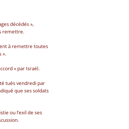
tages décédés »,
es remettre.
nt à remettre toutes
 ».
cord » par Israël.
été tués vendredi par
indiqué que ses soldats
ie ou l’exil de ses
scussion.