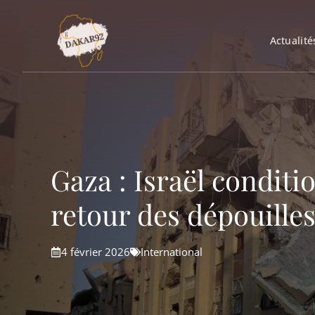
Aller
au
Actualité
contenu
Gaza : Israël conditi
retour des dépouille
4 février 2026
International