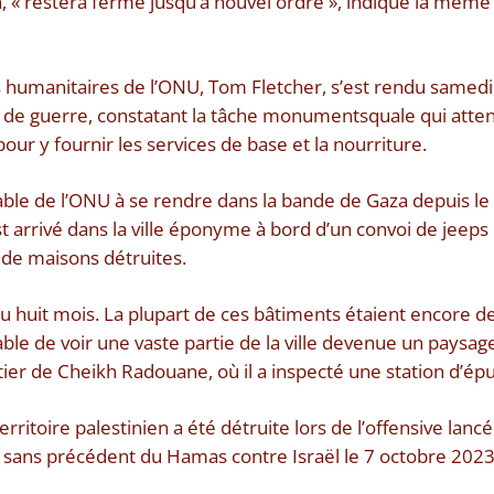
ien, « restera fermé jusqu’à nouvel ordre », indique la mêm
 humanitaires de l’ONU, Tom Fletcher, s’est rendu samedi 
 de guerre, constatant la tâche monumentsquale qui atten
pour y fournir les services de base et la nourriture.
le de l’ONU à se rendre dans la bande de Gaza depuis le 
st arrivé dans la ville éponyme à bord d’un convoi de jeeps
de maisons détruites.
pt ou huit mois. La plupart de ces bâtiments étaient encore de
e de voir une vaste partie de la ville devenue un paysage d
rtier de Cheikh Radouane, où il a inspecté une station d’é
rritoire palestinien a été détruite lors de l’offensive lanc
 sans précédent du Hamas contre Israël le 7 octobre 2023