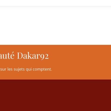
auté Dakar92
sur les sujets qui comptent.