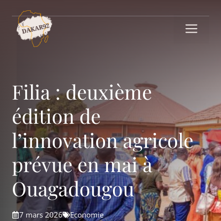
Aller
au
Me
contenu
Filia : deuxième
édition de
l’innovation agricole
prévue en mai à
Ouagadougou
7 mars 2026
Economie