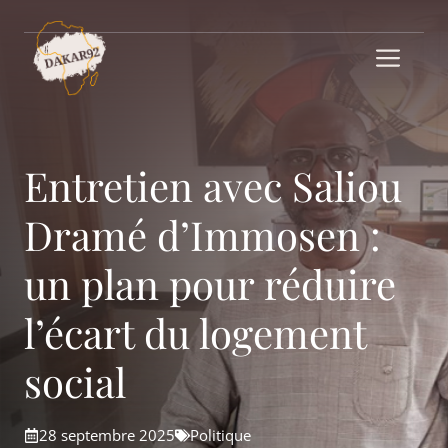
Aller
au
Me
contenu
Entretien avec Saliou
Dramé d’Immosen :
un plan pour réduire
l’écart du logement
social
28 septembre 2025
Politique