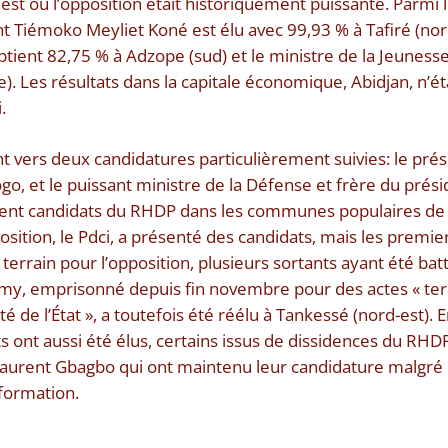
est où l’opposition était historiquement puissante. Parmi 
ent Tiémoko Meyliet Koné est élu avec 99,93 % à Tafiré (nor
obtient 82,75 % à Adzope (sud) et le ministre de la Jeune
e). Les résultats dans la capitale économique, Abidjan, n’é
.
t vers deux candidatures particulièrement suivies: le pré
go, et le puissant ministre de la Défense et frère du prés
ment candidats du RHDP dans les communes populaires de
position, le Pdci, a présenté des candidats, mais les premier
terrain pour l’opposition, plusieurs sortants ayant été bat
y, emprisonné depuis fin novembre pour des actes « terro
té de l’État », a toutefois été réélu à Tankessé (nord-est). 
 ont aussi été élus, certains issus de dissidences du RHDP
Laurent Gbagbo qui ont maintenu leur candidature malgré 
 formation.