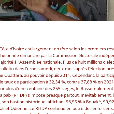
Côte d’Ivoire est largement en tête selon les premiers résu
chelonnée dimanche par la Commission électorale indépen
ajorité à l’Assemblée nationale. Plus de huit millions d’éle
bulletin dans l’urne samedi, deux mois après l’élection pr
 Ouattara, au pouvoir depuis 2011. Cependant, la particip
le taux de participation à 32,34 %, contre 37,88 % en 2021.
 sur plus d’une centaine des 255 sièges, le Rassemblemen
la paix (RHDP) s’impose presque partout. Inévitablement, il
, son bastion historique, affichant 98,95 % à Bouaké, 99,9
i et Odienné. Le RHDP continue en outre de renforcer s