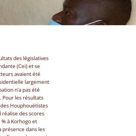
ltats des législatives
dante (Cei) et se
cteurs avaient été
ésidentielle largement
ation n’a pas été
 Pour les résultats
t des Houphouëtistes
 réalise des scores
2 % à Korhogo et
a présence dans les