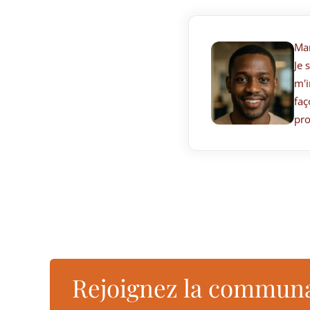
Ma
Je 
m'i
faç
pro
Rejoignez la commun