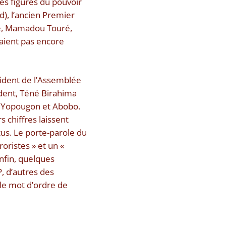
les figures du pouvoir
d), l’ancien Premier
sse, Mamadou Touré,
taient pas encore
sident de l’Assemblée
ident, Téné Birahima
 Yopougon et Abobo.
s chiffres laissent
tus. Le porte-parole du
ristes » et un «
Enfin, quelques
, d’autres des
le mot d’ordre de