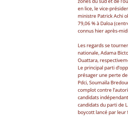
zones du sud et de l’ou
en lice, le vice-présid
ministre Patrick Achi 
79,06 % à Daloa (centr
connus hier après-midi
Les regards se tournen
nationale, Adama Bicto
Ouattara, respective
Le principal parti d’op
présager une perte de 
Pdci, Soumaïla Bredoum
complot contre l’autori
candidats indépendants
candidats du parti de 
boycott lancé par leur