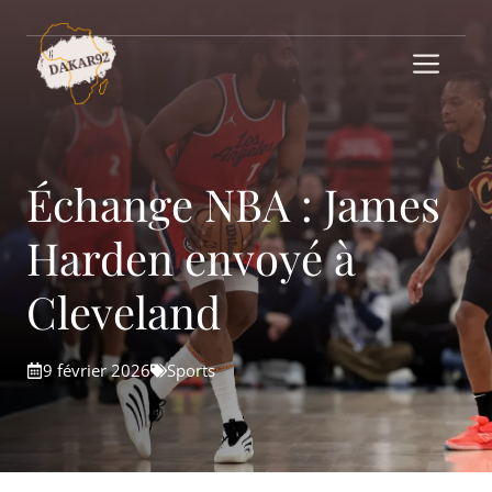
Aller
au
Me
contenu
Échange NBA : James
Harden envoyé à
Cleveland
9 février 2026
Sports