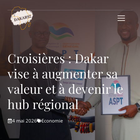
Aller
au
Me
contenu
Croisières : Dakar
vise à augmenter sa
valeur et à devenir le
hub régional
4 mai 2026
Economie