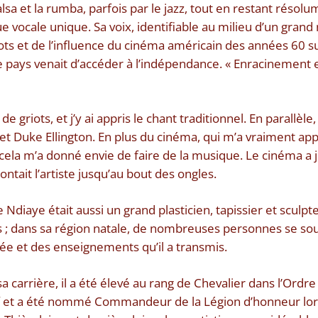
alsa et la rumba, parfois par le jazz, tout en restant résolu
ue vocale unique. Sa voix, identifiable au milieu d’un gran
iots et de l’influence du cinéma américain des années 60 su
le pays venait d’accéder à l’indépendance. « Enracinement 
de griots, et j’y ai appris le chant traditionnel. En parallèle,
et Duke Ellington. En plus du cinéma, qui m’a vraiment appris
t cela m’a donné envie de faire de la musique. Le cinéma a j
ontait l’artiste jusqu’au bout des ongles.
 Ndiaye était aussi un grand plasticien, tapissier et sculp
s ; dans sa région natale, de nombreuses personnes se so
rcée et des enseignements qu’il a transmis.
 carrière, il a été élevé au rang de Chevalier dans l’Ordre 
 et a été nommé Commandeur de la Légion d’honneur lors 