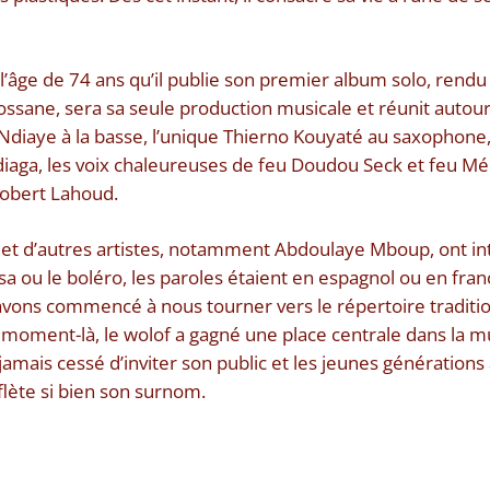
 l’âge de 74 ans qu’il publie son premier album solo, rendu 
ossane, sera sa seule production musicale et réunit autour 
aye à la basse, l’unique Thierno Kouyaté au saxophone, l
iaga, les voix chaleureuses de feu Doudou Seck et feu Mé
Robert Lahoud.
et d’autres artistes, notamment Abdoulaye Mboup, ont int
alsa ou le boléro, les paroles étaient en espagnol ou en fran
vons commencé à nous tourner vers le répertoire traditio
e moment-là, le wolof a gagné une place centrale dans la 
a jamais cessé d’inviter son public et les jeunes générations
flète si bien son surnom.