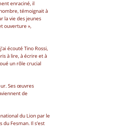
ment enraciné, il
d nombre, témoignait à
r la vie des jeunes
et ouverture »,
 j’ai écouté Tino Rossi,
 à lire, à écrire et à
oué un rôle crucial
teur. Ses œuvres
uviennent de
national du Lion par le
du Fesman. Il s’est