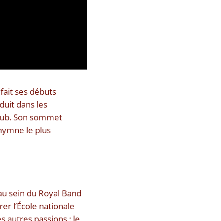
fait ses débuts
duit dans les
 Club. Son sommet
’hymne le plus
n au sein du Royal Band
rer l’École nationale
es autres passions : le