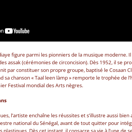
aye figure parmi les pionniers de la musique moderne. Il 
s assak (cérémonies de circoncision). Dès 1952, il se pro
finit par constituer son propre groupe, baptisé le Cosaan
d sa chanson « Taal leen làmp » remporte le trophée de l
ier Festival mondial des Arts nègres.
ans
ues, l’artiste enchaîne les réussites et s’illustre aussi bie
estre national du Sénégal, avant de tout quitter pour intég
s plastiques. Dès cet instant, il consacre sa vie à l’une de s