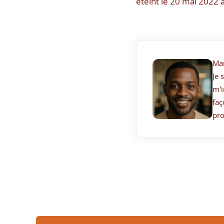
éteint le 20 mai 2022 à
Ma
Je 
m'i
faç
pro