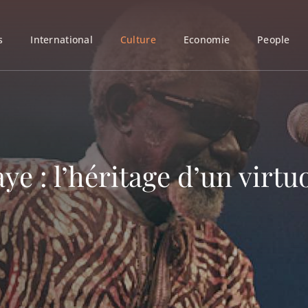
s
International
Culture
Economie
People
e : l’héritage d’un virtuo