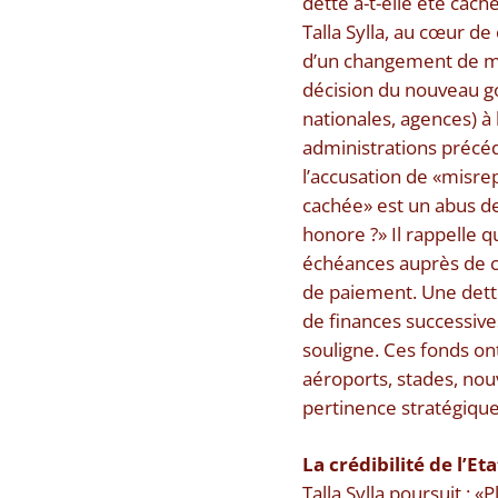
dette a-t-elle été caché
Talla Sylla, au cœur de
d’un changement de mé
décision du nouveau go
nationales, agences) à 
administrations précé
l’accusation de «misrep
cachée» est un abus d
honore ?» Il rappelle 
échéances auprès de cr
de paiement. Une dett
de finances successive
souligne. Ces fonds ont
aéroports, stades, nouv
pertinence stratégique
La crédibilité de l’Et
Talla Sylla poursuit : 