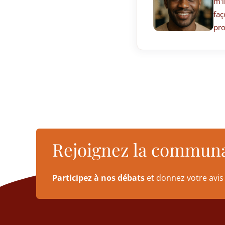
m'i
faç
pro
Rejoignez la commun
Participez à nos débats
et donnez votre avis 