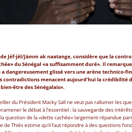
nt de Jëf-jël/Jàmm ak naatange, considère que la contr
hée» du Sénégal «a suffisamment duré». Il remarque 
le a dangereusement glissé vers une arène technico-fin
s contradictions menacent aujourd’hui la crédibilité d
 bien-être des Sénégalais».
iller du Président Macky Sall ne veut pas rallumer les quere
«ramener le débat à l’essentiel : la sauvegarde des intérêt
la question de la «dette cachée» largement répandue parm
ire de Thiès estime qu’il faut répondre à des questions fo