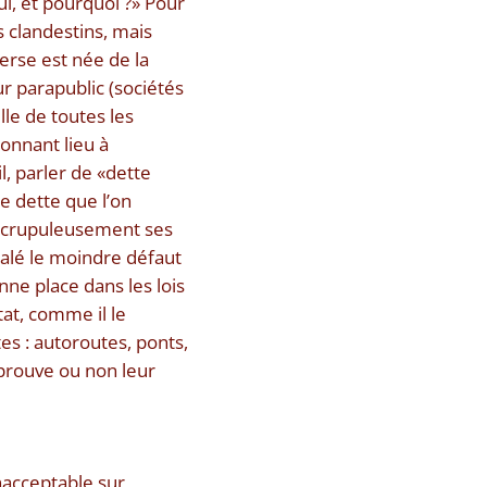
qui, et pourquoi ?» Pour
s clandestins, mais
erse est née de la
r parapublic (sociétés
lle de toutes les
onnant lieu à
l, parler de «dette
e dette que l’on
t scrupuleusement ses
nalé le moindre défaut
e place dans les lois
tat, comme il le
tes : autoroutes, ponts,
approuve ou non leur
inacceptable sur