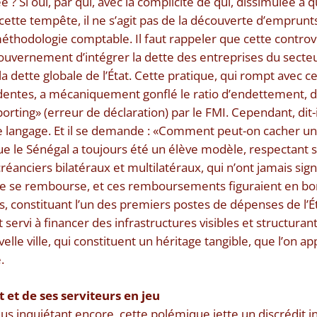
e ? Si oui, par qui, avec la complicité de qui, dissimulée à 
 cette tempête, il ne s’agit pas de la découverte d’emprunt
thodologie comptable. Il faut rappeler que cette controv
uvernement d’intégrer la dette des entreprises du secteu
la dette globale de l’État. Cette pratique, qui rompt avec ce
dentes, a mécaniquement gonflé le ratio d’endettement, d
orting» (erreur de déclaration) par le FMI. Cependant, dit-i
e langage. Et il se demande : «Comment peut-on cacher un
que le Sénégal a toujours été un élève modèle, respectan
éanciers bilatéraux et multilatéraux, qui n’ont jamais sig
e se rembourse, et ces remboursements figuraient en bonn
s, constituant l’un des premiers postes de dépenses de l’É
 servi à financer des infrastructures visibles et structuran
elle ville, qui constituent un héritage tangible, que l’on 
.
at et de ses serviteurs en jeu
«Plus inquiétant encore, cette polémique jette un discrédit 