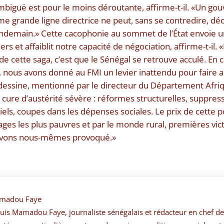
mbiguë est pour le moins déroutante, affirme-t-il. «Un gou
 grande ligne directrice ne peut, sans se contredire, décr
e lendemain.» Cette cacophonie au sommet de l’État envoie un 
ers et affaiblit notre capacité de négociation, affirme-t-il
de cette saga, c’est que le Sénégal se retrouve acculé. E
, nous avons donné au FMI un levier inattendu pour faire a
essine, mentionné par le directeur du Département Afri
ure d’austérité sévère : réformes structurelles, suppres
tiels, coupes dans les dépenses sociales. Le prix de cette 
ges les plus pauvres et par le monde rural, premières vi
avons nous-mêmes provoqué.»
madou Faye
suis Mamadou Faye, journaliste sénégalais et rédacteur en chef de