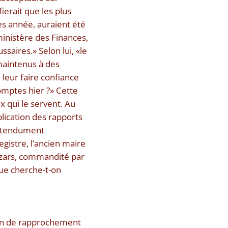
ierait que les plus
ès année, auraient été
 ministère des Finances,
saires.» Selon lui, «le
 maintenus à des
eur faire confiance
comptes hier ?» Cette
ux qui le servent. Au
blication des rapports
prétendument
egistre, l’ancien maire
Mazars, commandité par
que cherche-t-on
tion de rapprochement