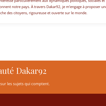
ntéresse particulièrement aux dynamiques politiques, sociales et 
onnent notre pays. À travers Dakar92, je m’engage à proposer un
che des citoyens, rigoureuse et ouverte sur le monde.
auté Dakar92
sur les sujets qui comptent.