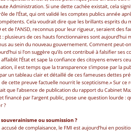
te Administration. Si une dette cachée existait, cela signif
ôle de l’État, qui ont validé les comptes publics année apr
compétents. Cela voudrait dire que les brillants esprits du
et de l’ANSD, reconnus pour leur rigueur, seraient des faus
t : plusieurs de ces hauts fonctionnaires sont aujourd’hui
omus au sein du nouveau gouvernement. Comment peut-on l
urd’hui si l’on suggère qu’ils ont contribué à falsifier ses 
 affaiblit l’État et sape la confiance des citoyens envers ce
ation, il est temps que la transparence s’impose par la pu
, par un tableau clair et détaillé de ces fameuses dettes 
de cette preuve factuelle nourrit le scepticisme.» Sur ce r
e fait que l’absence de publication du rapport du Cabinet 
 et financé par l’argent public, pose une question lourde : 
r ?
 souverainisme ou soumission ?
is accusé de complaisance, le FMI est aujourd’hui en posi