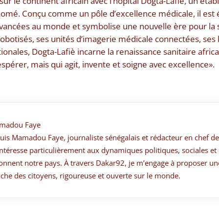
ur le continent africain avec l’hôpital Dogta-Lafiè, un éta
Lomé. Conçu comme un pôle d’excellence médicale, il est 
avancées au monde et symbolise une nouvelle ère pour la 
robotisés, ses unités d’imagerie médicale connectées, ses 
ionales, Dogta-Lafiè incarne la renaissance sanitaire africa
spérer, mais qui agit, invente et soigne avec excellence».
madou Faye
suis Mamadou Faye, journaliste sénégalais et rédacteur en chef de
ntéresse particulièrement aux dynamiques politiques, sociales et 
onnent notre pays. À travers Dakar92, je m’engage à proposer un
che des citoyens, rigoureuse et ouverte sur le monde.