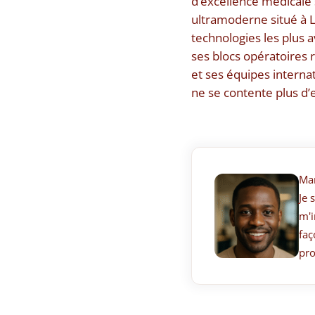
d’excellence médicale s
ultramoderne situé à 
technologies les plus 
ses blocs opératoires 
et ses équipes internat
ne se contente plus d’e
Ma
Je 
m'i
faç
pro