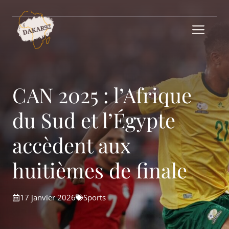
Aller
au
Me
contenu
CAN 2025 : l’Afrique
du Sud et l’Égypte
accèdent aux
huitièmes de finale
17 janvier 2026
Sports