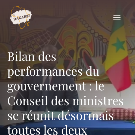
Aller
au
Me
contenu
Bilan des
performances du
gouvernement : le
Conseil des ministres
se réunit désormais
toutes les deux