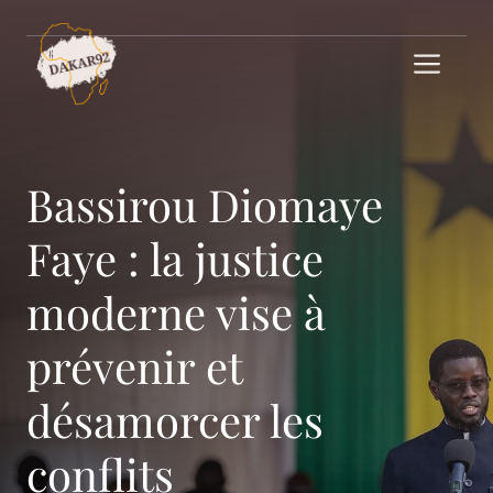
Aller
au
Me
contenu
Bassirou Diomaye
Faye : la justice
moderne vise à
prévenir et
désamorcer les
conflits