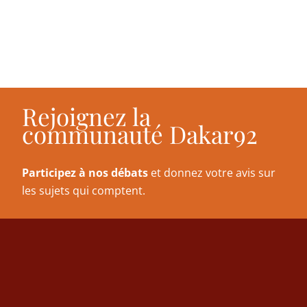
Rejoignez la
communauté Dakar92
Participez à nos débats
et donnez votre avis sur
les sujets qui comptent.