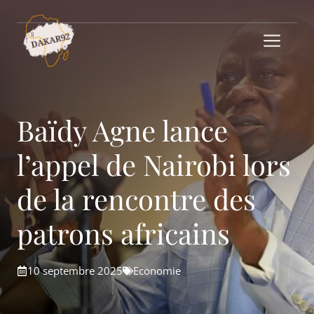
Aller
au
Me
contenu
Baïdy Agne lance
l’appel de Nairobi lors
de la rencontre des
patrons africains
10 septembre 2025
Economie